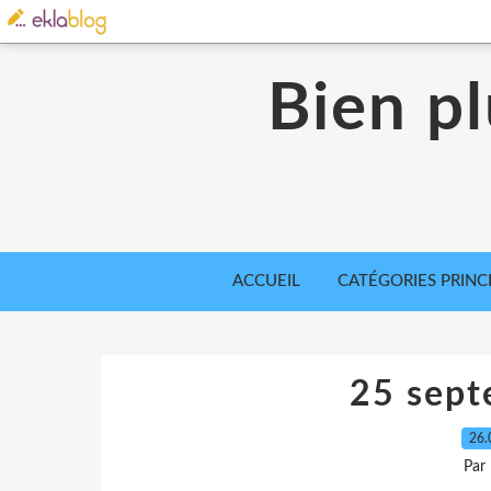
Bien p
ACCUEIL
CATÉGORIES PRINC
25 sep
26.
Par