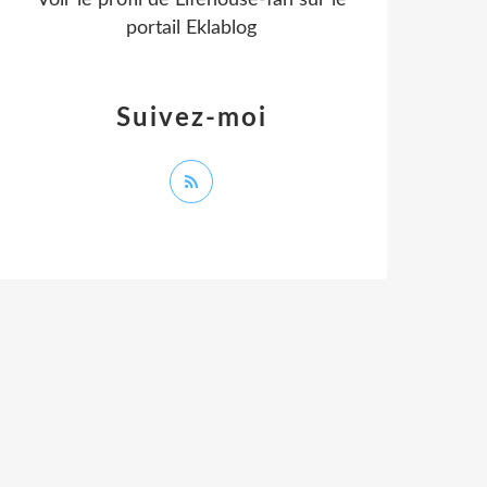
Voir le profil de
Lifehouse-fan
sur le
portail Eklablog
Suivez-moi