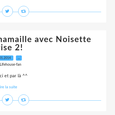
hamaille avec Noisette
ise 2!
01.2014
…
 Lifehouse-fan
i et par là ^^
ire la suite