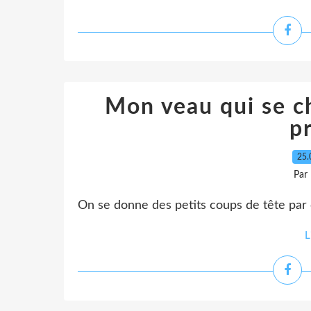
Mon veau qui se c
pr
25.
Par
On se donne des petits coups de tête par c
L