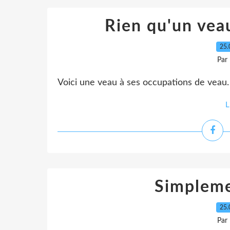
Rien qu'un vea
25.
Par
Voici une veau à ses occupations de veau.
L
Simplem
25.
Par