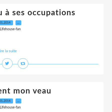
u à ses occupations
01.2014
…
 Lifehouse-fan
ire la suite
ent mon veau
01.2014
…
 Lifehouse-fan