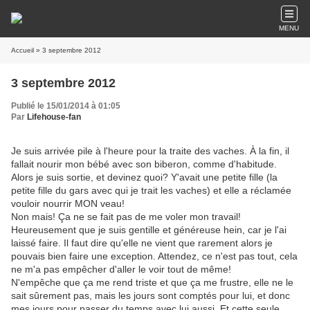
MENU
Accueil
» 3 septembre 2012
3 septembre 2012
Publié le 15/01/2014 à 01:05
Par
Lifehouse-fan
Je suis arrivée pile à l'heure pour la traite des vaches. À la fin, il
fallait nourir mon bébé avec son biberon, comme d'habitude.
Alors je suis sortie, et devinez quoi? Y'avait une petite fille (la
petite fille du gars avec qui je trait les vaches) et elle a réclamée
vouloir nourrir MON veau!
Non mais! Ça ne se fait pas de me voler mon travail!
Heureusement que je suis gentille et généreuse hein, car je l'ai
laissé faire. Il faut dire qu'elle ne vient que rarement alors je
pouvais bien faire une exception. Attendez, ce n'est pas tout, cela
ne m'a pas empêcher d'aller le voir tout de même!
N'empêche que ça me rend triste et que ça me frustre, elle ne le
sait sûrement pas, mais les jours sont comptés pour lui, et donc
mes jours pour passer du temps avec lui aussi. Et cette seule