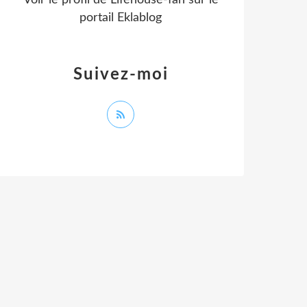
Voir le profil de
Lifehouse-fan
sur le
portail Eklablog
Suivez-moi